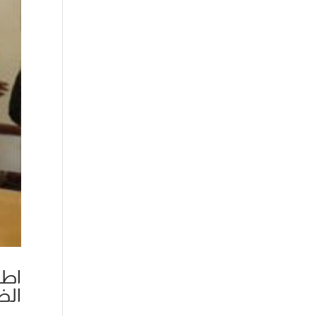
اطل
الض