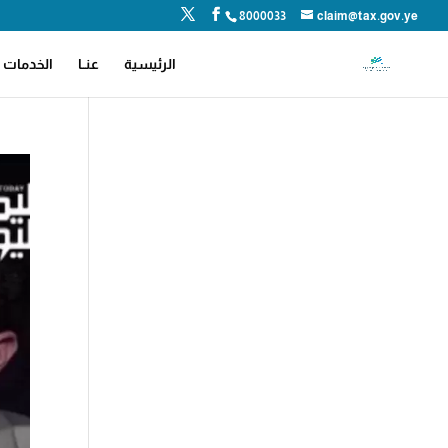
8000033
claim@tax.gov.ye
الرئيسية
عنــا
الخدمات ا