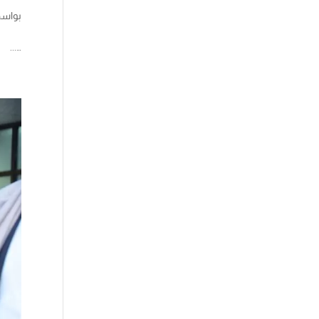
بواس
…...