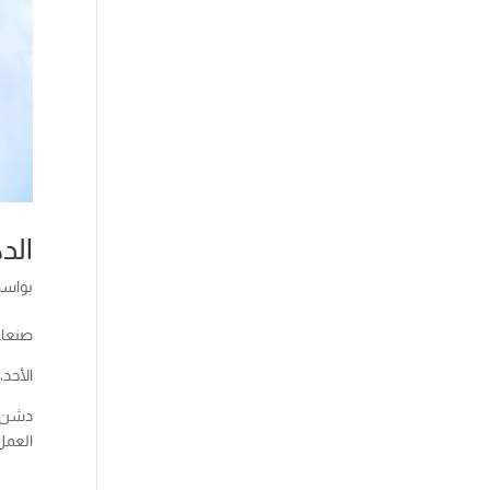
الد
بواس
صنعاء-
الأحد، 18 صفر 1445هـ الموافق 03 سبتمبر 3
دشن نا
العمل 