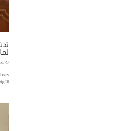
تدش
لما
بواس
صنعاء 
الثور