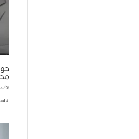
حوا
مصل
بواس
شاهد الحلقة كاملة [t