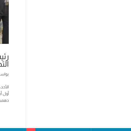
رئي
الت
بواس
أول أ
دهمش