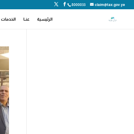
8000033
claim@tax.gov.ye
الرئيسية
عنــا
الخدمات ا