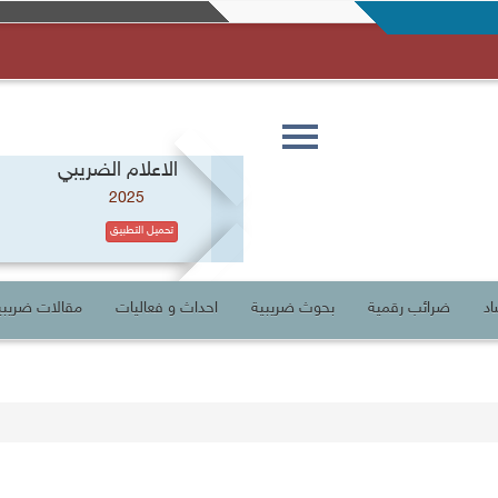
Toggle
navigation
الاعلام الضريبي
2025
تحميل التطبيق
اد
ضرائب رقمية
بحوث ضريبية
احداث و فعاليات
مقالات ضريبي