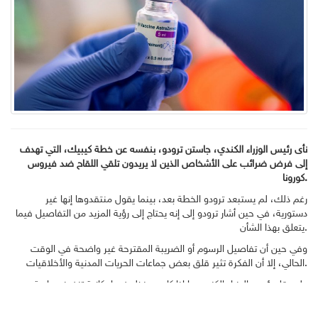
نأى رئيس الوزراء الكندي، جاستن ترودو، بنفسه عن خطة كيبيك، التي تهدف
إلى فرض ضرائب على الأشخاص الذين لا يريدون تلقي اللقاح ضد فيروس
كورونا.
رغم ذلك، لم يستبعد ترودو الخطة بعد، بينما يقول منتقدوها إنها غير
دستورية، في حين أشار ترودو إلى إنه يحتاج إلى رؤية المزيد من التفاصيل فيما
يتعلق بهذا الشأن.
وفي حين أن تفاصيل الرسوم أو الضريبة المقترحة غير واضحة في الوقت
الحالي، إلا أن الفكرة تثير قلق بعض جماعات الحريات المدنية والأخلاقيات.
ولم يقل رئيس الوزراء الكندي ما إذا كان سينظر في إمكانية تنفيذ سياسة
مماثلة فيدرالياً، وحتى الآن لم تعلن أي مقاطعة أخرى عن دعم اقتراح كيبيك