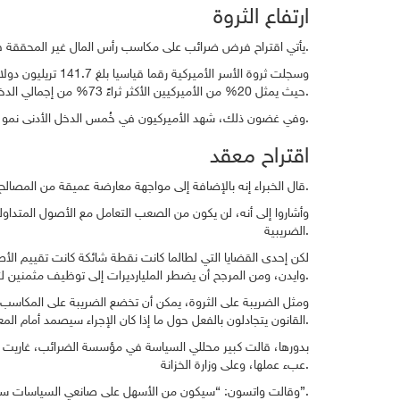
ارتفاع الثروة
يأتي اقتراح فرض ضرائب على مكاسب رأس المال غير المحققة في وقت شهد فيه الأميركيون الأثرياء ارتفاعاً شديداً في صافي ثروتهم، وذلك بفضل ارتفاع أسعار الأسهم وقيم العقارات خلال الوباء.
حيث يمثل 20% من الأميركيين الأكثر ثراءً 73% من إجمالي الدخل، بينما يتمتع أولئك الموجودون في أعلى 1% بنسبة 36% من الزيادة.
وفي غضون ذلك، شهد الأميركيون في خُمس الدخل الأدنى نمو صافي ثروة أسرهم بنسبة 1% فقط خلال الوباء، وفقاً للتحليل.
اقتراح معقد
قال الخبراء إنه بالإضافة إلى مواجهة معارضة عميقة من المصالح القوية، فإن إدارة الضرائب على الثروة ومكاسب رأس المال غير المحققة قد تكون معقدة للغاية.
وأشاروا إلى أنه، لن يكون من الصعب التعامل مع الأصول المتداولة
الضريبية.
لكن إحدى القضايا التي لطالما كانت نقطة شائكة كانت تقييم الأص
وايدن، ومن المرجح أن يضطر المليارديرات إلى توظيف مثمنين لتحديد التغيير السنوي في القيمة، مما قد يشعل معارك طويلة مع دائرة الإيرادات الداخلية.
ومثل الضريبة على الثروة، يمكن أن تخضع الضريبة على المكاسب غ
القانون يتجادلون بالفعل حول ما إذا كان الإجراء سيصمد أمام المعارك القضائية.
بدورها، قالت كبير محللي السياسة في مؤسسة الضرائب، غاريت 
عبء عملها، وعلى وزارة الخزانة.
وقالت واتسون: “سيكون من الأسهل على صانعي السياسات سياسياً ومن منظور سياسي رفع معدلات الضرائب بدلاً من إجراء تغييرات معقدة للغاية وغير مختبرة في القاعدة الضريبية مثل هذه”.