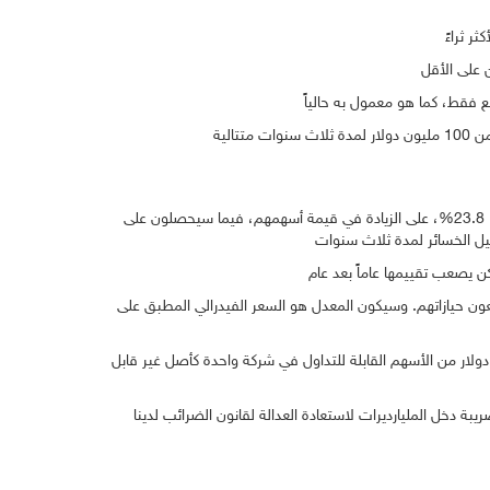
وحددت الخطة وجهين لفرض الضرائب، أولها على الأصول القابلة للتداول، مثل الأسهم، حيث من المقرر أن يدفع المليارديرات ضريبة أرباح رأس مالية، 23.8%، على الزيادة في قيمة أسهمهم، فيما سيحصلون على
عون حيازاتهم. وسيكون المعدل هو السعر الفيدرالي المطبق على
ولار من الأسهم القابلة للتداول في شركة واحدة كأصل غير قابل
بة دخل المليارديرات لاستعادة العدالة لقانون الضرائب لدينا