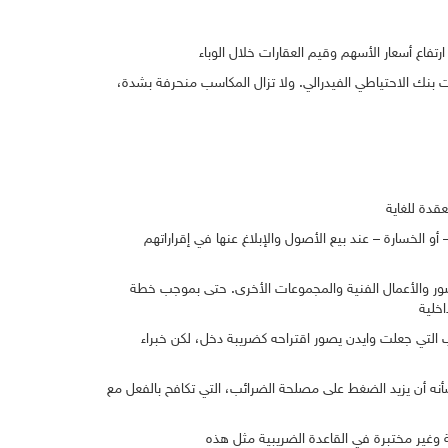
 الوباء، وفقا لتحليل أكسفورد إيكونوميكس لبيانات بنك الاحتياطي الفيدرالي. ولا تزال المكاسب منحرفة بشدة،
و الخسارة – عند بيع الأصول والإبلاغ عنها في إقراراتهم
لقصور والأعمال الفنية والمجموعات الأخرى. حتى بموجب خطة
 التي جعلت وايدن يصور اقتراحه كضريبة دخل، لكن خبراء
 أن يزيد الضغط على مصلحة الضرائب، التي تكافح بالفعل مع