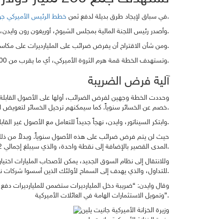
، يستهدف الديمقراطيون في الكونغرس ثروة الأميركيين الأكثر ثراءً.
في سباق لإيجاد طرق بديلة لدفع ثمن
خطط الرئيس الأميركي جو 
وأصدر رئيس اللجنة المالية بمجلس الشيوخ، أوريغون رون وايدن، يوم الأربعاء تفاصيل الخطة المعقدة والمثيرة للجدل التي كان يعمل عليها لمدة عامين على الأقل.
ومن شأن الاقتراح أن يفرض ضرائب على المليارديرات على مكاسب قيمة أصول معينة كل عام، بدلاً من فرض ضريبة على المليارديرات في وقت البيع فقط، كما هو معمول به حالياً.
وتستهدف الخطة قمة هرم الثروة الأميركي، أي ما يقرب من 700 شخص – أولئك الذين لديهم أصول تزيد عن مليار دولار أو يبلغ دخلهم المعلن أكثر من 100 مليون دولار لمدة ثلاث سنوات متتالية.
آلية فرض الضريبة
خصم عن الخسائر سنوياً. كما سيمكنهم ترحيل الخسائر لتعويض الدخل المستقبلي الخاضع للضريبة والأرباح الرأسمالية، وفي ظروف معينة، يمكن ترحيل الخسائر لمدة ثلاث سنوات.
وابتكر السيناتور، وايدن، نهجاً جديداً للتعامل مع الأصول غير القابلة للتداول، مثل العقارات والفوائد، والتي تشكل جزءاً كبيراً من صافي ثروة الأثرياء ولكن يصعب تقييمها عاماً بعد عام.
حيث لن يتم فرض ضرائب على هذه الأصول سنوياً. وبدلاً من ذلك، 
المدى القصير بالإضافة إلى نقطة واحدة، والذي سيبلغ إجمالي 1.22% حالياً.
وللانتقال إلى نظام السوق الجديد، يمكن لأصحاب المليارات اختي
للتداول، والذي يهدف إلى السماح لأولئك الذين أسسوا شركات ناجحة بالحفاظ على حصتهم المسيطرة.
وقال وايدن: “ضريبة دخل المليارديرات ستضمن للمليارديرات دفع ال
وتمويل الاستثمارات الهامة في العائلات الأميركية”.