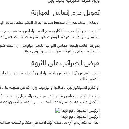
وزيرة الخزانة الأميركية جانيت يلين
تمويل حزم إنعاش الموازنة
ويحاول المشرعون أن يجمعوا بسرعة طرق الدفع مقابل حزمة الإنفاق الاجتماعي الشاملة، والتي ستشمل أيضاً فرض حد أدنى للضريبة بنسبة 15% على الشركات.
لكن من غير الواضح ما إذا كان جميع الديمقراطيين متفقين مع ضري
مانشين من وست فرجينيا ومارك وارنر من فرجينيا، أحد أغنى أعضاء الكونغرس، عن المقاومة.
الميزانية، والتي تبلغ تكلفتها حوالي تريليوني دولار.
فرض الضرائب على الثروة
على الرغم من أن العديد من الديمقراطيين أرادوا منذ فترة طويلة 
القيام بذلك.
واقترح السيناتور بيرني ساندرز وإليزابيث وارن فرض ضريبة على صافي ثروة فاحشي الثراء خلال حملتهما الرئاسية الأخيرة، وكشف وارين النقاب عن قانون ضريبة المليونير في وقت سابق من هذا العام.
وطرح الرئيس جو بايدن مقترحات لفرض ضرائب على مكاسب رأس المال
الأصل عند بيعه، وليس فقط المكسب من الوقت الذي ورثوه فيه.
الرئيس الأميركي جو بايدن
لكن لم يتم إدراج أي من هذه الإجراءات في مقترح تسوية ميزانية مجلس النواب الشهر الماضي، والذي اعتمد إلى حد كبير على رفع معدلات الضرائب.