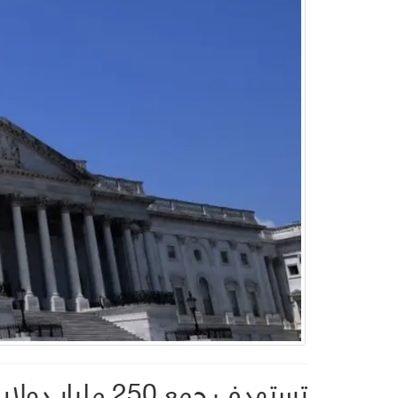
تستهدف جمع 250 مليار دولار من 700 شخص