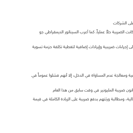
 الضريبة حلاً عملياً. كما أعرب السيناتور الديمقراطي جو
د تدر عائدات تصل إلى 250 مليار دولار. ولكن ستكون هناك حاجة إلى إجراءات ضريبية وإيرادات إضافية لتغطية تكلفة حزمة تسوية
عية ومعالجة عدم المساواة في الدخل، إلا أنهم فشلوا عموماً في
ة، ومطالبة ورثتهم بدفع ضريبة على الزيادة الكاملة في قيمة