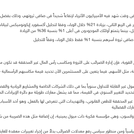
وسجلت ثروة الأسر الأميركية رقما قياسيا بلغ 141.7 تريليون دولار في الربع الثاني، بزيادة 21% خلال
، مثل الأسهم. فيما يتعين على المستثمرين الآن تحديد قيمة مكاسبهم الرأسمالية – أ
ول غير القابلة للتداول سنوياً بما في ذلك الشركات الخاصة والمشاريع الريادية وا
ير المحققة للطعن القانوني، والتهديدات التي تتعرض لها بالفعل. وهو أحد الأسباب
واتسون، وهي مؤسسة فكرية ذات ميول يمينية، إن إضافة مثل هذه الضريبة من شأنه