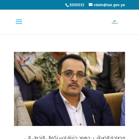
8000033
claim@tax.gov.ye
مصلحة الضرائب : جهود حثيثة لاستكمال التحول الى