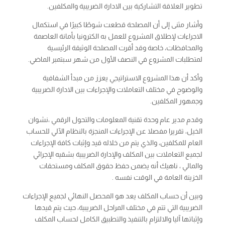
تطوير العلاقة التشاركية بين الادارة الضريبية والمكلفين.
وأشار مثنى إلى أن المصلحة قطعت شوطًا كبيرًا في استكمال
الاجراءات لإطلاق المشروع للعمل به الكترونيا بأمانة العاصمة
والمحافظات، خاصة وقد أقرت المصلحة الوثيقة الرئيسية
لمتطلبات المشروع في النصف الأول من شهر سبتمبر الماضي.
وأكد أن هذا المشروع الاستراتيجي يعزز من مبدأ الشفافية
والوضوح في مختلف التعاملات والإجراءات بين الادارة الضريبية
وجمهور المكلفين.
وقدم مدير عام وحدة تقنية المعلومات والتحول الرقمي ،نشوان
الخيل، تقريرا مفصلا عن الإجراءات المنجزة بالنظام الآلي للحساب
العام للمكلفين، والذي يتم من خلاله قيد وإثبات كافة الإجراءات
لجميع التعاملات بين المكلف والإدارة الضريبية بشقيه الإجرائي
والمالي ، ناهيك أنه يضمن حفظ حقوق المكلف ومستحقات
الخزينة العامة في الوقت نفسه .
وبين أن حساب المكلف يعد هو المحصل النهائي لجميع الإجراءات
الضريبية التي تتم في مختلف المراحل الضريبية، حيث يتم قيدها
وإثباتها آليا والالتزام بالتنفيذ والتطبيق الكامل لحساب المكلف