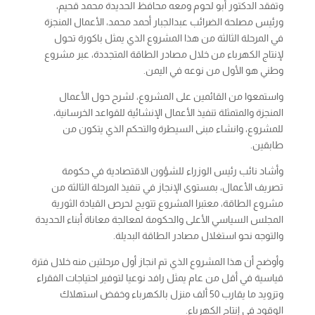
وتفقد الدكتور أبو لحوم ومعه محافظ الحديدة محمد قحيم،
ورئيس مصلحة الضرائب عبدالجبار أحمد محمد، الأعمال المنجزة
في المرحلة الثالثة من هذا المشروع الذي يمثل باكورة تحول
لإنتاج الكهرباء من خلال مصادر الطاقة المتجددة، عبر مشروع
وطني هو الأول من نوعه في اليمن.
واستمعوا من القائمين على المشروع، لشرح حول الأعمال
المنجزة والمتمثلة تنفيذ الأعمال الإنشائية للقواعد الخرسانية،
للمشروع، وانشاء مبنى السيطرة والتحكم الذي يتكون من
طابقين.
وأشاد نائب رئيس الوزراء للشؤون الاقتصادية في حكومة
تصريف الأعمال، بمستوى الإنجاز في تنفيذ المرحلة الثالثة من
مشروع الطاقة، معتبرا المشروع تتويج لحرص القيادة الثورية
المجلس السياسي الأعلى والحكومة لمعالجة معاناة أبناء الحديدة
والتوجه نحو استغلال مصادر الطاقة البديلة.
وأوضح أن هذا المشروع الذي تم انجاز أول مرحلتين منه خلال فترة
قياسية في أقل من عام يمثل رافد نوعيا لتوفير احتياجات الفقراء
وتزويد ما يقارب 50 ألف منزل بالكهرباء وخفض استهلاك
الوقود في إنتاج الكهرباء.