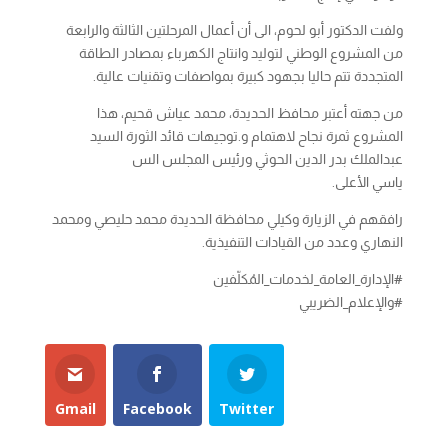
ولفت الدكتور أبو لحوم، الى أن أعمال المرحلتين الثالثة والرابعة
من المشروع الوطني لتوليد وانتاج الكهرباء بمصادر الطاقة
المتجددة تتم حاليا بجهود كبيرة بمواصفات وتقنيات عالية.
من جهته أعتبر محافظ الحديدة، محمد عياش قحيم، هذا
المشروع ثمرة نجاح لاهتمام و.توجيهات قائد الثورة السيد
عبدالملك بدر الدين الحوثي ورئيس المجلس الس
ياسي الأعلى.
رافقهم في الزيارة وكيلي محافظة الحديدة محمد حليصي ومحمد
النهاري وعدد من القيادات التنفيذية.
#الإدارة_العامة_لخدمات_المُكلّفين
#والإعلام_الضريبي
Gmail
Facebook
Twitter