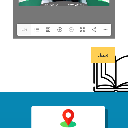
1/84
تحميل