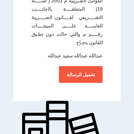
اﻟﻘواﻧﯾن اﻟﺿـرﯾﺑﯾﺔ م 2001 ( ﻟﺳــــﻧﺔ
19) اﻟﻣﺗﻌﻠﻘــــﺔ ﺑﺎﻟﺟﺎﻧــــب
اﻟﺗﺷــــرﯾﻌﻲ ﻟﻘــــﺎﻧون اﻟﺿــــرﯾﺑﺔ
اﻟﻌﺎﻣــــﺔ ﻋﻠــــﻰ اﻟﻣﺑﯾﻌــــﺎت
رﻗــــم م واﻟﺗﻲ ﺣﺎﻟت دون ﺗطﺑﯾق
اﻟﻘﺎﻧون ﺑﻧﺟـﺎح
عبدالله عبدالله سعيد عبدالله
تحميل الرسالة