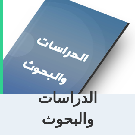
الدراسات
والبحوث