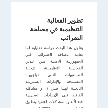
ﺗﻄﻮﻳﺮ ﺍﻟﻔﻌﺎﻟﻴﺔ
ﺍﻟﺘﻨﻈﻴﻤﻴﺔ ﰲ ﻣﺼﻠﺤﺔ
ﺍﻟﻀﺮﺍﺋﺐ
ﯾﺗﻧﺎول ﻫذا اﻟﺑﺣث دراﺳﺔ ﺗﺣﻠﯾﻠﯾﺔ ﻟﻣﺎ
ﺗﻌﺎﻧﯾﻪ ﻣﺻﻠﺣﺔ اﻟﺿـراﺋب ﻓـﻲ
اﻟﺟﻣﻬورﯾـﺔ اﻟﯾﻣﻧﯾـﺔ ﻣـن ﺗـدﻧﻲ
اﻟﻔﻌﺎﻟﯾــﺔ اﻟﺗﻧظﯾﻣــﺔ، ﻧﺗﯾﺟــﺔ
اﻟﺻــﻌوﺑﺎت اﻟﺗــﻲ ﺗواﺟﻬﻬــﺎ
اﻟﻣﺻــﻠﺣﺔ واﻹدارات اﻟﺿــرﯾﺑﯾﺔ
اﻟﺗﺎﺑﻌــﺔ ﻟﻬــﺎ ﻓــﻲ (، و ﻣﺷـﻛﻠﻪ
اﻟﻔﺎﻗـد ﻓـﻲ اﻹﯾـرادات اﻟﺿـرﯾﺑﯾﺔ
ﻓﺿـﻼً ﻋـن اﻟﻣﺷـﻛﻼت 1)ﺗﻧﻔﯾذ وﺗطﺑﯾق