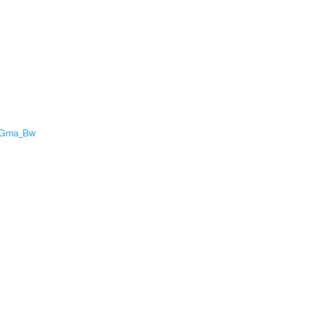
l_Gma_Bw