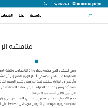
8000033
claim@tax.gov.ye
الرئيسية
عنــا
الخدمات ا
مناقشة الرب
وفي الاجتماع الذي حضره وكيلا وزارة الاتصالات وتقنية ا
المعلومات إبراهيم اليوسفي، أشار الوزير النمير إلى أن م
وأوضح أن الوزارة شكلت لجنة لدراسة وتقييم الوضع القائم
فيما أكد رئيس مصلحة الضرائب حرص قيادة المصلحة على تح
من أجل تعزيز الشفافية والنزاهة.
حضر الاجتماع عدد من مديري العموم والمختصين في وزارة
لمتابعتنا؛ زوروا موقعنا الإلكتروني من خلال الضغط على الر