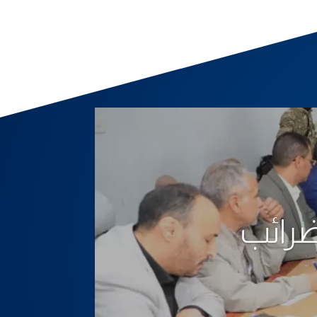
لضرائب