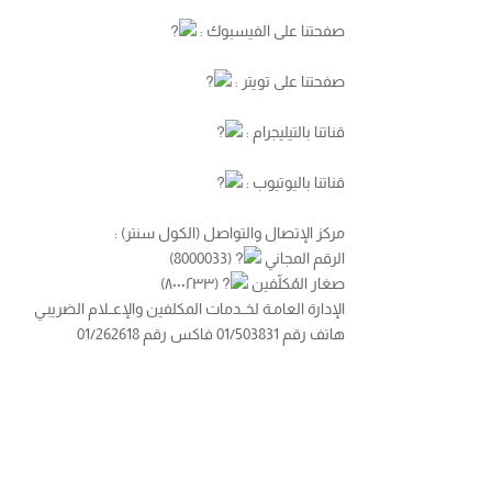
صفحتنا على الفيسبوك :
صفحتنا على تويتر :
قناتنا بالتيليجرام :
قناتنا باليوتيوب :
مركز الإتصال والتواصل (الكول سنتر) :
الرقم المجاني
(8000033)
صغار المُكلّفين
(٨٠٠٠٢٣٣)
الإدارة العامـة لخــدمات المكلفين والإعــلام الضريبـي
هاتف رقم 01/503831 فاكس رقم 01/262618