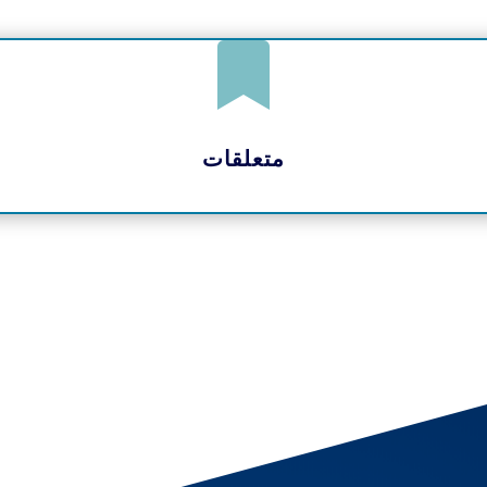

متعلقات