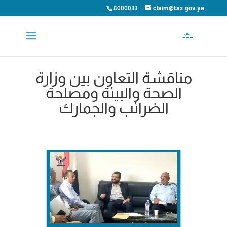
8000033
claim@tax.gov.ye
مناقشة التعاون بين وزارة
الصحة والبيئة ومصلحة
الضرائب والجمارك