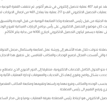
بما يعادل 81% من اجمالي الايرادات لضريبة ريع العقارات .
بعة الحثيثة من قبل رئيس المصلحة وكذا المتابعة اليومية من قبل الوحدة والتنسيق
حيث كان موضوع التحصيل الالكتروني على رأس برنامج الزيارات الميدانية لفروع الو
والتي أفسحت المجال لجميع الوحدات والمكاتب للتنافس على تحقيق هذا الانجاز و
نحو التحول الكامل للخدمات الالكترونية، متطرقا إلى الدور الحيوي الذي تضطلع 
ددت بشكل واضح وقوي إنهاء كل التحديات والمعوقات لإدارة العمليات الآلية وتواف
ا بحسب الوحده والمكاتب وفروعهما ودراستها وتقييمها ومتابعة المكاتب المقصرة
زي ورفع التقييم الى رئيس المصلحة .
تحصيل الالكتروني هو ارتباط رئيس المصلحة بغرفة العمليات يوميا وعلى مدار الساع