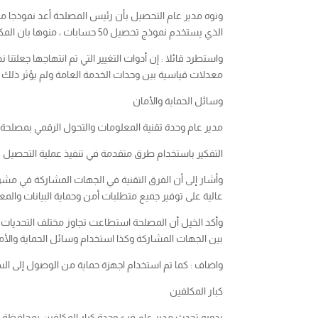
ونوه مدير عام التحصيل بأن رئيس المصلحة أعد نموذجا مبت
الذي يستخدم نموذج تحصيل 50 حسابات ، منوها بان المكاتب حققت نسبة 76% كتحصيل الكتروني بزيادة عن ماتم التخطيط له من اجمالي المحصل المكتبي .
واستطرد قائلا : إن أدوات التغيير التي تم انتهاجها جعلت
معدلات قياسية بين وحدات الخدمة العامة ولم يؤثر ذلك ع
وسائل الحماية والأمان
مدير عام وحدة تقنية المعلومات والتحول الرقمي بمصلحة
التفكير باستخدام طرق متقدمة في تنفيذ عملية التحصيل لل
وأشار إلى أن الفرق التقنية في الجهات المشاركة في مشر
عالية على توفير جميع متطلبات أمن وحماية البيانات وا
وأكد الخيل أن المصلحة استطاعت تجاوز مختلف التحديات ال
بين الجهات المشاركة وكذا استخدام وسائل الحماية والأما
واضاف : كما تم استخدام اجهزة حماية من الوصول إلى السير
كبار المكلفين
بدوره تحدث مدير عام فرع وحدة كبار المكلفين بمحافظة ت