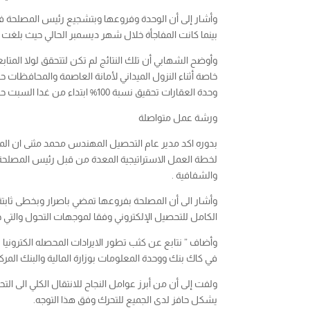
بينما كانت المفاجأة خلال شهر ديسمبر الحالي حيث بلغت عمليات التحصيل الالكتروني الف و 217 عملية 
وأوضح الشهابي أن تلك النتائج لم تكن لتتحقق لولا المتا
خاصة أثناء النزول الميداني لأمانة العاصمة والمحافظات 
وحدة العقارات تحقيق نسبة 100% ابتداء من غدا السبت حتى نهاية ديسمبر ليكون التحصيل الالكتروني اجباري 100% من بداية يناير 2024م .
ورشة عمل متواصلة
لخطة العمل الاستراتيجية المعدة من قبل رئيس المصلحة 
والشفافية .
وأشار الى أن المصلحة بفروعها تمضي باصرار وبخطى ثابتة 
الكامل للتحصيل الإلكتروني وفقا لموجهات التحول والتي ح
وأضاف ” نتابع عن كثب تطور الايرادات المحصله الكتروني
في كاك بنك ووحدة المعلومات بوزارة المالية والبنك المرك
ولفت إلى أن من أبرز عوامل النجاح للانتقال الكلي الى ال
يشكل حافز لدى الجميع للتحرك وفق هذا التوجه.