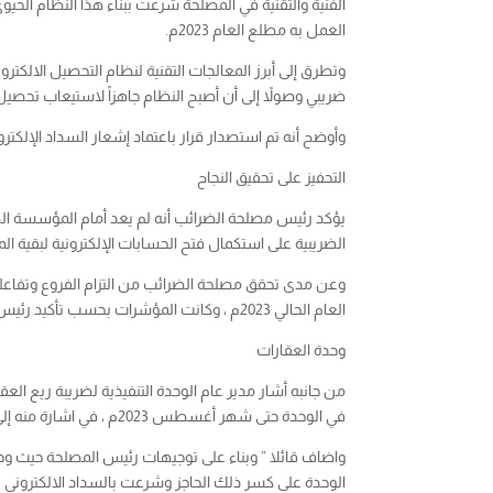
العمل به مطلع العام 2023م.
وتطرق إلى أبرز المعالجات التقنية لنظام التحصيل الالكترو
ضريبي وصولاً إلى أن أصبح النظام جاهزاً لاستيعاب تحصيل 
وأوضح أنه تم استصدار قرار باعتماد إشعار السداد الإلكتروني بقوة نموذج 50 حسابات، والتنسيق مع كاك بنك بإتاحة تحصيل الموارد بالعملة الأجنبية و
التحفيز على تحقيق النجاح
يؤكد رئيس مصلحة الضرائب أنه لم يعد أمام المؤسسة الض
الضريبية على استكمال فتح الحسابات الإلكترونية لبقية ال
العام الحالي 2023م ، وكانت المؤشرات بحسب تأكيد رئيس المصلحة بأن جميع المكاتب قادرة وبكفاءة عالية الوصول بالتحصيل الإلكتروني إلى 100% بدءا من يناير القادم ..
وحدة العقارات
من جانبه أشار مدير عام الوحدة التنفيذية لضريبة ريع ا
في الوحدة حتى شهر أغسطس 2023م ، في اشارة منه إلى المعالجات التي تمت في النظام بإدراج وحدة العقارات ضمن النظام الالكتروني للتحصيل ..
واضاف قائلا ” وبناء على توجيهات رئيس المصلحة حيث وجه 
الوحدة على كسر ذلك الحاجز وشرعت بالسداد الالكتروني بدءا من شهر سبتمبر بقيد 133 عملية تحصيل إلكتروني بمتابعة