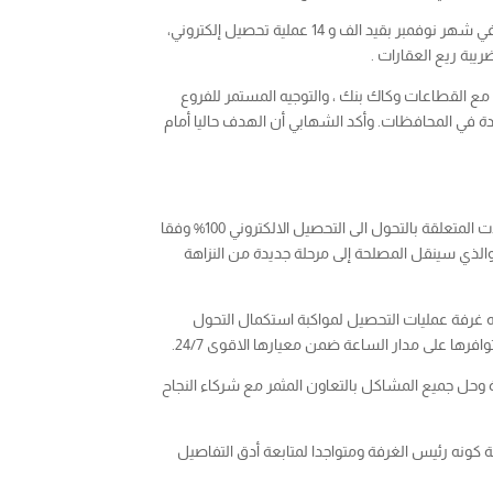
وأشار إلى أن الوحدة وفروعها وبتشجيع رئيس المصلحة فقد تم قيد 407 عملية تحصيل إلكتروني في شهر أكتوبر، ثم تحققت القفزة النوعية في شهر نوفمبر بقيد الف و 14 عملية تحصيل إلكتروني،
 مع القطاعات وكاك بنك ، والتوجيه المستمر للفروع
حدة في المحافظات. وأكد الشهابي أن الهدف حاليا أمام
بدوره اكد مدير عام التحصيل المهندس محمد مثنى ان المصلحة تحولت خلال هذه الأشهر إلى ورشة عمل لمتابعة واستكمال مجمل التحولات المتعلقة بالتحول الى التحصيل الالكتروني 100% وفقا
الذي سينقل المصلحة إلى مرحلة جديدة من النزاهة
به غرفة عمليات التحصيل لمواكبة استكمال التحول
رها على مدار الساعة ضمن معيارها الاقوى 24/7.
 وحل جميع المشاكل بالتعاون المثمر مع شركاء النجاح
ة كونه رئيس الغرفة ومتواجدا لمتابعة أدق التفاصيل