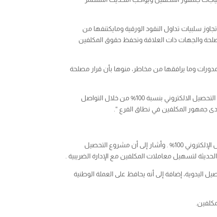
اوز سلبيات تداول النقود الورقية ومايكتنفها من
مصلحة والجهات ذات العلاقة وتحفظ حقوق المكلفين
 الضريبية في أي وقت كان وعلى مدار 24 ساعة ،ناهيك أنه يقضي على المدورات وما يرافقها من مخاطر، منوها بأن قرار مصلحة
وفيما يتعلق بمستوى العمل بالتحصيل الالكتروني بفرع ضرائب كبار المكلفين بمحافظة تعز يؤكد مدير عام الفرع الشرجبي أنه تم الانتقال إلى التحصيل الالكتروني بنسبة 100% من خلال التواصل
لدى جمهور المكلفين في نطاق الفرع “.
كما تحدث مدير عام مكتب ضرائب محافظة إب معين محسن الشليف عن استعدادات المكتب والجهود التي يبذلها للتحول الكامل بالتحصيل الإلكتروني 100% . وأشار إلى أن مشروع التحصيل
الحديثة لتسهيل معاملات المكلفين مع الإدارة الضريبية .
ل اليدوية، إضافة إلى أنه يحافظ على العملة الوطنية
مكلفين.