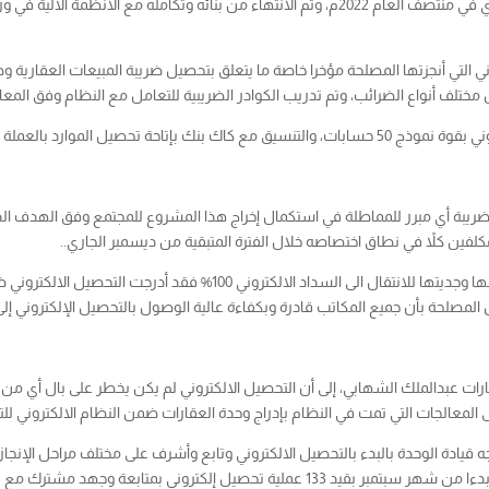
ني التي أنجزتها المصلحة مؤخرا خاصة ما يتعلق بتحصيل ضريبة المبيعات العقارية وض
مختلف أنواع الضرائب، وتم تدريب الكوادر الضريبية للتعامل مع النظام وفق المعا
سيكون ذلك متاحاً بنهاية ديسمبر الجاري .
ريبة أي مبرر للمماطلة في استكمال إخراج هذا المشروع للمجتمع وفق الهدف ال
مكلفين كلاً في نطاق اختصاصه خلال الفترة المتبقية من ديسمبر الجاري..
وعن مدى تحقق مصلحة الضرائب من التزام الفروع وتفاعلها وجديتها للانتقال ال
لعقارات عبدالملك الشهابي، إلى أن التحصيل الالكتروني لم يكن يخطر على بال أي
قيادة الوحدة بالبدء بالتحصيل الالكتروني وتابع وأشرف على مختلف مراحل الإنجا
 وجهد مشترك مع فريقنا في الادارة العامة والفروع “.