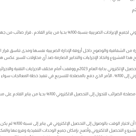
القرار الذي اتخذته مصلحة الضرائب بشأن التحصيل الالكتروني لجميع الإيرادات الضر
بيرة من الشفافية والوضوح داخل أروقة الإدارة الضريبية نفسها ومدى تناسق قرار 
جاح هذا المشروع واتخاذ الإجراءات والتدابير الصارمة ضد أي محاولات للسير عكس 
وبما أن مصلحة الضرائب قد دشنت العمل في مشروع التحصيل الإلكتروني بداية العام 2023م و
التحديات التي برزت وحالت دون الوصول بالتحصيل الإلكتروني إلى 100% ، الأمر الذي دفع بالمصلحة للتسريع في 
في هذا الاستطلاع نسلط الضوء على الجهود التي تبذلها مصلحة الضرائ
بقول رئيس مصلحة الضرائب عبد 
شروع التحصيل الالكتروني وأصبح بإمكان جميع الوحدات التنفيذية وفروعها والمك