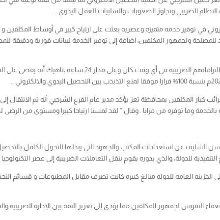
لنظام الضريبي وتجاوز الصعوبات والسلبيات للعمل اليدوي ..
ني في توفير خدمه متميزه وعصريه بعثت على ارتياح كبير في أوساط المكلفين و تج
للمصلحة ولجمهور المكلفين، اضافة إلى توفبر الخدمة لبيانات فورية ودقيقة لل
واشار الى أن السداد الالكتروني يسمح للمكلفين بالوفاء بالتزاماتهم
بالخدمة وما توفره من مزايا . وقال ” لقد لمسنا ارتياحا كبيرا ومستوى من الرضى 
لتنفيذية للدولة، والذي بدوره يقوم بنقل التعاملات الضريبية إلى عصر التكنولوجيا 
الخزينه العامه للدوله مبالغ كبيره كانت تصرف مقابل المطبوعات و قسائم التحصي
عفاء النفوس لجمهور المكلفين مما يؤدي إلى تعزيز الثقة بين الإدارة الضريبية وال