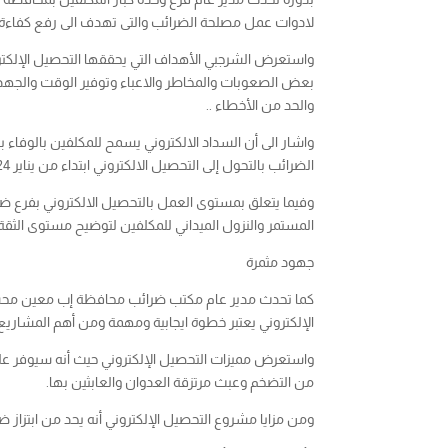
لادوات عمل مصلحة الضرائب والتى تهدف الى رفع كفاءة ا
واستعرض الشرجبي الأهداف التي يحققها التحصيل الإلكترو
بعض الصعوبات والمخاطر والاعباء وتوفير الوقت والجهد 
والحد من الأخطاء ..
الضرائب بالتحول إلى التحصيل الالكتروني ابتداء من يناير 2024م بنسبة 100% قرارا موفقا لمنع التذبذب بين التحصيل اليدوي والالكتروني ..
المستمر والنزول الميداني للمكلفين لتوضيح مستوى الثقة 
جهود مثمرة
الإلكتروني يعتبر خطوة ايجابية ومهمة ومن أهم المشاريع ا
واستعرض مميزات التحصيل الإلكتروني حيث أنه سيوفر على 
من التضخم وعبث مرتزقة العدوان والعابثين بها.
ومن مزايا مشروع التحصيل الإلكتروني أنه يحد من ابتزاز ض