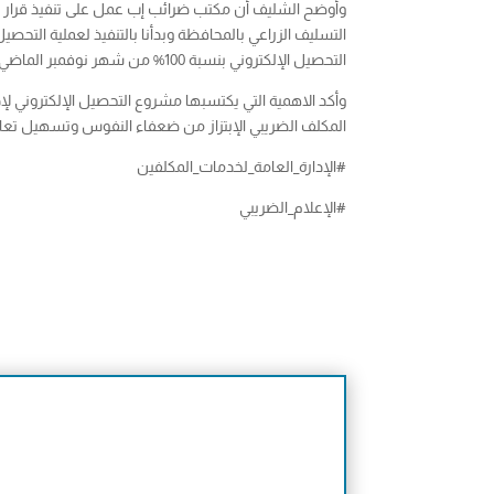
وأوضح الشليف أن مكتب ضرائب إب عمل على تنفيذ قرار نائ
التحصيل الإلكتروني بنسبة 100% من شهر نوفمبر الماضي في الإدارة العامة كخطوة أولى تمهيدا لتنفيذه في الفروع من بداية يناير 2024م .
وأكد الاهمية التي يكتسبها مشروع التحصيل الإلكتروني لإدا
المكلف الضريبي الإبتزاز من ضعفاء النفوس وتسهيل تعامل
#الإدارة_العامة_لخدمات_المكلفين
#الإعلام_الضريبي