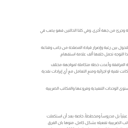
يبية بنسبة 100% بدءا من يناير القادم ، قرار صائب من جهة وجرئ من جهة أخرى، وفي كلتا الحالتين فهو يصب في
التحول بين رغبة وإصرار قيادة المصلحة من جانب وقناعة
هذا التوجه تحمل خلفها ألف علامة استفهام.
وقفت أمام مختلف الاجراءات التقنية والاجرائية المرافقة وأعدت خطة متكاملة لمواجهة مختلف
تنفيذ خطة المعالجات سواء كانت تقنية او اجرائية ومنع التعامل مع أي إيرادات نقدية
ب للتحول إلى التحصيل الالكتروني 100% بدءا من يناير القادم على مستوى الوحدات التنفيذية وفروعها والمكاتب الضريبية
الجبار أحمد محمد مؤكدا أن اختيار الوقت بالوصول إلى التحصيل الإلكتروني في يناير إلى نسبة 100% لم يكن عبثياً بل مدروساً ومخططاً، خاصة بعد أن استكملت
اتب الضريبية تفعيله بشكل كامل، منوها بان الفرق