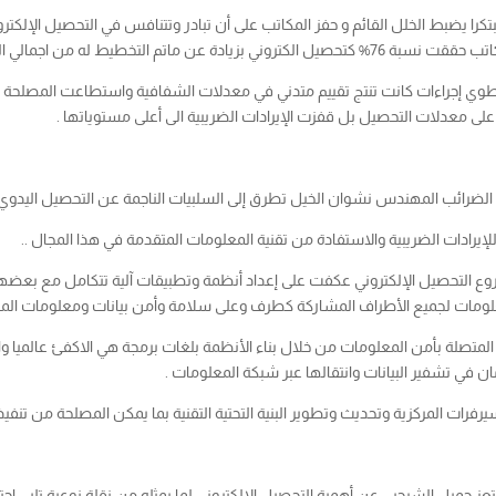
كرا يضبط الخلل القائم و حفز المكاتب على أن تبادر وتتنافس في التحصيل الإلكتر
نا نطوي إجراءات كانت تنتج تقييم متدني في معدلات الشفافية واستطاعت المصلحة ا
لى معدلات التحصيل بل قفزت الإيرادات الضريبية الى أعلى مستوياتها .
 الضرائب المهندس نشوان الخيل تطرق إلى السلبيات الناجمة عن التحصيل اليدوي 
إيرادات الضريبية والاستفادة من تقنية المعلومات المتقدمة في هذا المجال ..
وع التحصيل الإلكتروني عكفت على إعداد أنظمة وتطبيقات آلية تتكامل مع بعضها ف
لمعلومات لجميع الأطراف المشاركة كطرف وعلى سلامة وأمن بيانات ومعلومات الم
متصلة بأمن المعلومات من خلال بناء الأنظمة بلغات برمجة هي الاكفئ عالميا واست
ن في تشفير البيانات وانتقالها عبر شبكة المعلومات .
فرات المركزية وتحديث وتطوير البنية التحتية التقنية بما يمكن المصلحة من تنفيذ 
عز جميل الشرجبي عن أهمية التحصيل الالكتروني لما يمثله من نقلة نوعية تلبي ا