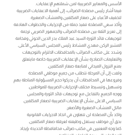
الأسس والمعايير الضريبية لمن شملتهم الإعفاءات.
فيما أشار رئيس مصلحة الضرائب، إلى أهمية الاعفاءات الضريبية
لتخفيف الأعباء على صغار المكلفين والمنشآت الصغيرة.
وأكد سعي المصلحة تنفيذ جملة من الإجراءات والخطوات الهادفة
إلى تعزيز الثقة بين مصلحة الضرائب والجمهور الضريبي ترجمة
لتوجيهات قائد الثورة السيد عبد الملك بدر الدين الحوثي وفخامة
المشير الركن مهدي المشاط رئيس المجلس السياسي الأعلى.
وشدد على مكاتب الضرائب بالمحافظات الالتزام بالتوجيهات
والتعليمات الصادرة بشأن الإعفاءات الضريبية خاصة مايتعلق
بمنع النزول الميداني لمتابعة صغار المكلفين.
ولفت إلى أن المرحلة تتطلب من جميع موظفي المصلحة
وفروعها في المحافظات أن يدركوا حجم المسؤولية المناطة بهم
وتسهيل وتبسيط مختلف الإجراءات الضريبية للمواطنين.
ووجه الجميع بالتفاعل مع توجيهات قائد الثورة والمجلس
السياسي الاعلى بشأن الإعفاءات الضريبية لصغار المكلفين
مالكي المنشآت الصغيرة والأصغر.
واكد بأن المصلحة لن تتهاون في اتخاذ الاجراءات القانونية
بحق أي موظف يستغل وظيفته لعرقلة صغار المكلفين.
كما وجه المعنيين في مكتب ضرائب محافافظة الحديدة بإيجاد