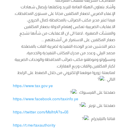
المعالجات السريعة للملفات المتراكمة.
وأشاد بتعاون الهيئة العامة للبريد وتكفلها بإيصال شهادات
الإعفاء الضريبي لصغار المكلفين مجانا على مستوى المحافظات.
فيما اعتبر مدير مكتب الضرائب بالمحافظة كمال الحروي،
الاعفاءات الضريبية تعكس إهتمام الدولة بصغار المكلفين
والمنشآت الصغيرة ، لافتا الى ان الاعفاءات من شأنها تشجع
صغار المكلفين على الاستمرار في أنشطتهم ….
حضر التدشين مدير الوحدة التنفيذية لضريبة القات بالمصلحة
محمد البيلي، وعدد من مدراء المكاتب التنفيذية والخدمية،
ومسؤولو وموظفو مكتب ضرائب المحافظة والوحدات الضريبية
لكبار المكلفين والقات وريع العقارات.
لمتابعتنا؛ زوروا موقعنا الإلكتروني من خلال الضغط على الرابط
التالي :
https://www.tax.gov.ye
صفحتنا على الفيسبوك :
https://www.facebook.com/taxinfo.ye
صفحتنا على تويتر :
https://twitter.com/MslhtA?s=08
قناتنا بالتيليجرام :
https://t.me/taxauthority