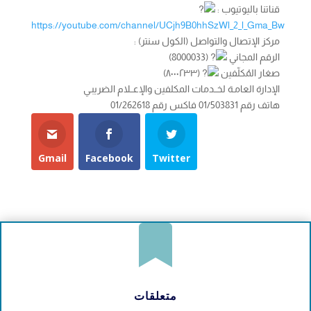
قناتنا باليوتيوب :
https://youtube.com/channel/UCjh9B0hhSzWl_2_l_Gma_Bw
مركز الإتصال والتواصل (الكول سنتر) :
الرقم المجاني
(8000033)
صغار المُكلّفين
(٨٠٠٠٢٣٣)
الإدارة العامـة لخــدمات المكلفين والإعــلام الضريبـي
هاتف رقم 01/503831 فاكس رقم 01/262618
Gmail
Facebook
Twitter

متعلقات