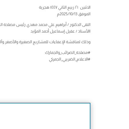
الاثنين ٢١ ربيع الثاني ١٤٤٧ هجرية
الموفق 2025/10/13م
التقى الدكتور / أبراهيم علي محمد مهدي رئيس مصلحة ال
االأستاذ / عقيل إسماعيل أحمد المؤيد
وذلك لمناقشة الإعفاءات للمشاريع الصغيرة والأصغر وآلي
#مصلحة_الضرائب_والجمارك
#الاعلام_الضريبي_الجمركي