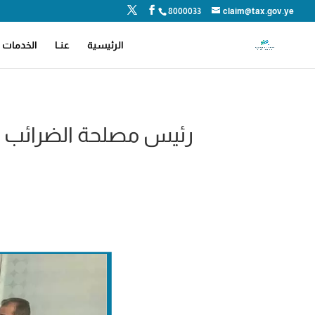
8000033
claim@tax.gov.ye
الرئيسية
عنــا
الخدمات ا
رئيس مصلحة الضرائب وا