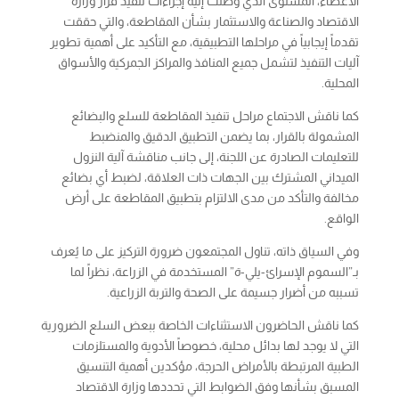
الاعضاء، المستوى الذي وصلت إليه إجراءات تنفيذ قرار وزارة
الاقتصاد والصناعة والاستثمار بشأن المقاطعة، والتي حققت
تقدماً إيجابياً في مراحلها التطبيقية، مع التأكيد على أهمية تطوير
آليات التنفيذ لتشمل جميع المنافذ والمراكز الجمركية والأسواق
المحلية.
كما ناقش الاجتماع مراحل تنفيذ المقاطعة للسلع والبضائع
المشمولة بالقرار، بما يضمن التطبيق الدقيق والمنضبط
للتعليمات الصادرة عن اللجنة، إلى جانب مناقشة آلية النزول
الميداني المشترك بين الجهات ذات العلاقة، لضبط أي بضائع
مخالفة والتأكد من مدى الالتزام بتطبيق المقاطعة على أرض
الواقع.
وفي السياق ذاته، تناول المجتمعون ضرورة التركيز على ما يُعرف
بـ”السموم الإسرائ-يلي-ة” المستخدمة في الزراعة، نظراً لما
تسببه من أضرار جسيمة على الصحة والتربة الزراعية.
كما ناقش الحاضرون الاستثناءات الخاصة ببعض السلع الضرورية
التي لا يوجد لها بدائل محلية، خصوصاً الأدوية والمستلزمات
الطبية المرتبطة بالأمراض الحرجة، مؤكدين أهمية التنسيق
المسبق بشأنها وفق الضوابط التي تحددها وزارة الاقتصاد