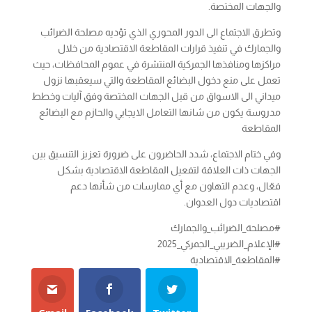
والجهات المختصة.
وتطرق الاجتماع الى الدور المحوري الذي تؤديه مصلحة الضرائب
والجمارك في تنفيذ قرارات المقاطعة الاقتصادية من خلال
مراكزها ومنافذها الجمركية المنتشرة في عموم المحافظات، حيث
تعمل على منع دخول البضائع المقاطعة والتي سيعقبها نزول
ميداني الى الاسواق من قبل الجهات المختصة وفق آليات وخطط
مدروسة يكون من شانها التعامل الايجابي والحازم مع البضائع
المقاطعة
وفي ختام الاجتماع، شدد الحاضرون على ضرورة تعزيز التنسيق بين
الجهات ذات العلاقة لتفعيل المقاطعة الاقتصادية بشكل
فعّال، وعدم التهاون مع أي ممارسات من شأنها دعم
اقتصاديات دول العدوان.
#مصلحة_الضرائب_والجمارك
#الإعلام_الضريبي_الجمركي_2025
#المقاطعة_الاقتصادية