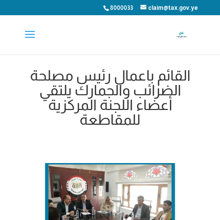
8000033
claim@tax.gov.ye
القائم باعمال رئيس مصلحة
الضرائب والجمارك يلتقي
أعضاء اللجنة المركزية
للمقاطعة