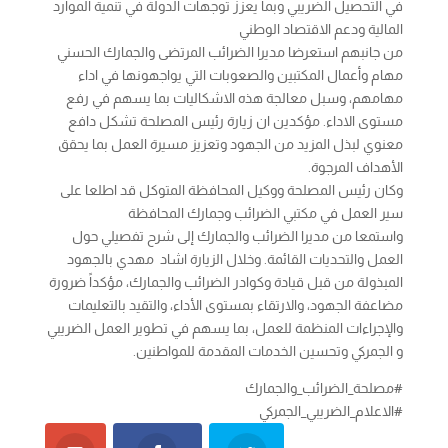
في التحصيل الضريبي وبما يعزز توجهات الدولة في تنمية الموارد
المالية ودعم الاقتصاد الوطني
من جانبهم استعرضا مديرا الضرائب المرتضى والجمارك الحسني
مهام وأعمال المكتبين والصعوبات التي يواجهونها في اداء
مهامهم، وسبل معالجة هذه الاشكاليات بما يسهم في رفع
مستوى الاداء. مؤكدين ان زيارة رئيس المصلحة تشكل دافع
معنوي لبذل المزيد من الجهود وتعزيز مسيرة العمل بما يحقق
الأهداف المرجوة.
وكان رئيس المصلحة ووكيل المحافظة المتوكل قد اطلعا على
سير العمل في مكتبي الضرائب وجمارك المحافظة
واستمعا من مديرا الضرائب والجمارك إلى شرح تفصيلي حول
العمل والتحديات القائمة. وخلال الزيارة اشاد مهدي بالجهود
المبذولة من قبل قيادة وكوادر الضرائب والجمارك، مؤكداً ضرورة
مضاعفة الجهود، والارتقاء بمستوى الأداء، والتقيد بالتعليمات
والإجراءات المنظمة للعمل، بما يسهم في تطوير العمل الضريبي
و الجمركي وتحسين الخدمات المقدمة للمواطنين.
#مصلحة_الضرائب_والجمارك
#الاعلام_الضريبي_الجمركي