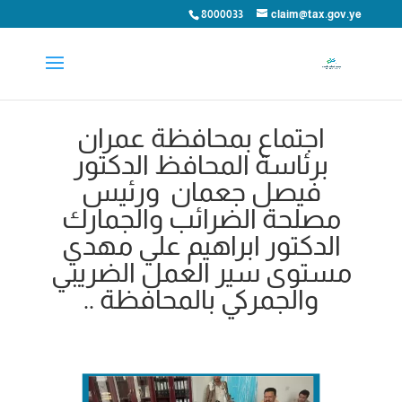
8000033
claim@tax.gov.ye
اجتماع بمحافظة عمران
برئاسة المحافظ الدكتور
فيصل جعمان ورئيس
مصلحة الضرائب والجمارك
الدكتور ابراهيم علي مهدي
مستوى سير العمل الضريبي
والجمركي بالمحافظة ..