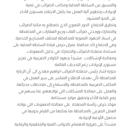
والتنسيق بين السلطة المحلية ومكاتب الضرائب في تنمية
الإيرادات وتطوير آلية العمل بما يكفل الارتقاء بمستوى الأداء
على النحو المنشود.
وتطرق الاجتماع الدور التنموي الذي تضطلع به مكتبا الضرائب
والجمارك ووحدتي ضرائب القات وريع العقارات في المحافظة
في اسناد الجهود التنموية للمحافظة لمختلف المشاريع الخدمية .
وفي الاجتماع اكد محافظ عمران حرص قيادة السلطة المحلية على
مساندة مصلحة الضرائب والجمارك في تذليل الصعوبات
ومعالجة الإشكالات.. مشيداً بجهود الكوادر الضريبية في تعزيز
مستوى الإيرادات رغم التحديات القائمة.
بدوره اشار رئيس مصلحة الضرائب ابراهيم مهدي الى أن الزيارة
للمحافظة تأتي بهدف الاطلاع المباشر على سير العمل في
المكاتب الضريبية بالمحافظة، والاستماع إلى ملاحظات مدرائها،
والعمل على معالجة المشكلات التي تواجههم، بما يسهم في
رفع كفاءة الأداء وتحقيق موارد مستدامة.
موكد حرص رئاسة المصلحة على معالجة الصعوبات التي تواجه
العمل الضريبي بالمحافظة بما يمكنها من القيام بدورها في
تحصيل الأوعية الإيرادية.
مشدداً على ضرورة الاهتمام بالجوانب الفنية والتنظيمية والرقابية