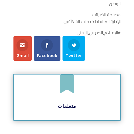
الوطن .
مصـلحـة الضـرائب
الإدارة العــامـة لـخـدمـات المُــكلَفين
#الإعـــلام_الضـريبي_اليـمنـي
Gmail
Facebook
Twitter

متعلقات