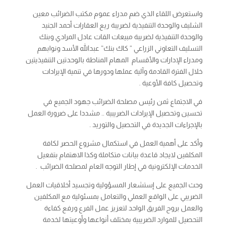
واستعرض اللقاء الذي ضم مدراء عموم مكتب الضرائب معين
الشليف والوحدة التنفيذية لضريبة ريع العقارات أحمد الجنيد
والوحدة التنفيذية لضريبة مبيعات القات عادل المرادي وبنك
التسليف التعاوني الزراعي ” كاك بنك” عبدالله الأسد ونوابهم
ومدراء الإدارات والأقسام المهام المناطة بالوحدتين التنفيذيتين
خلال الفترة القادمة وآلية عملها ودورها في تنمية الإيرادات
وتحصيل كافة الأوعية .
في الاجتماع ثمن رئيس مصلحة الضرائب جهود الجميع في
تحسين وتحصيل الإيرادات الضريبية .. مشددا على ضرورة العمل
بالإجراءات الجديدة في التحصيل والتوريد .
وأكد على أهمية العمل في استكمال مشروع الحصر لكافة
المكلفين لايجاد قاعدة بيانات متكاملة وكذا الاهتمام بتفعيل
الخدمات الإلكترونية في إطار التوجه العام لمصلحة الضرائب .
وحث الجميع على إستشعار المسؤولية وتجسيد أخلاقيات العمل
الضريبي على الواقع العملي والتعامل بمسئولية مع المكلفين
والعمل بروح الفريق الواحد لتعزيز عمل الفرع ورفع كفاءة
التحصيل للموارد الضريبية بمختلف أنواعها وأوعيتها لخدمة